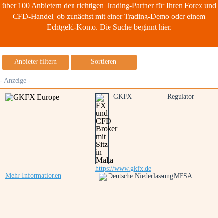
über 100 Anbietern den richtigen Trading-Partner für Ihren Forex und
CFD-Handel, ob zunächst mit einer Trading-Demo oder einem
Echtgeld-Konto. Die Suche beginnt hier.
Anbieter filtern
Sortieren
- Anzeige -
GKFX
Regulator
https://www.gkfx.de
Mehr Informationen
Deutsche Niederlassung
MFSA