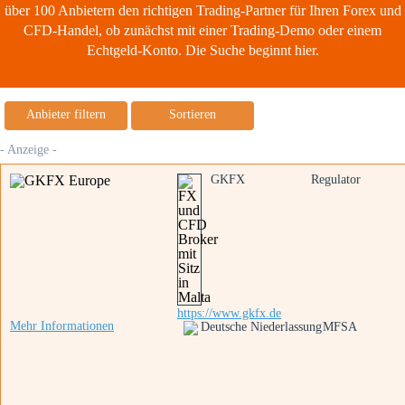
über 100 Anbietern den richtigen Trading-Partner für Ihren Forex und
CFD-Handel, ob zunächst mit einer Trading-Demo oder einem
Echtgeld-Konto. Die Suche beginnt hier.
Anbieter filtern
Sortieren
- Anzeige -
GKFX
Regulator
https://www.gkfx.de
Mehr Informationen
Deutsche Niederlassung
MFSA